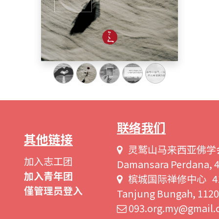
联络我们
其他链接
灵鹫山马来西亚佛学会 11, 
加入志工团
Damansara Perdana, 47
加入青年团
槟城国际禅修中心 41, Pe
僅管理员登入
Tanjung Bungah, 1120
093.org.my@gmail.