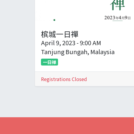
槟城一日禪
April 9, 2023
-
9:00 AM
Tanjung Bungah
,
Malaysia
一日禅
Registrations Closed